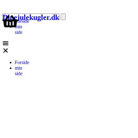
Dinejulekugler.dk
Forside
min
side
Forside
min
side