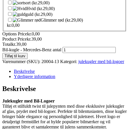
sort
(kr.29,00)
Hvid
(kr.29,00)
guld
(kr.29,00)
Glimmer rød
(kr.29,00)
kr.
0,00
Options Price
kr.
0,00
Product Price
kr.
39,00
Total
kr.
39,00
Bil-kugle - Mercedes-Benz antal
Tilføj til kurv
Varenummer (SKU):
20004-13
Kategori:
julekugler med bil-logoer
Beskrivelse
Yderligere information
Beskrivelse
Julekugler med Bil-Logoer
Tilføj et stilfuldt twist til julepynten med disse eksklusive julekugler
af glas, prydet med bil-logoer. Perfekte til bilentusiasten, disse kugler
bringer både elegance og personlighed til juletræet. Hvert logo er
detaljerigt fremstillet for at hylde populære bilmærker og vil
garanteret blive et samtaleemne til julens sammenkomster.