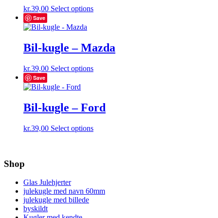
kr.
39,00
Select options
Save
Bil-kugle – Mazda
kr.
39,00
Select options
Save
Bil-kugle – Ford
kr.
39,00
Select options
Shop
Glas Julehjerter
julekugle med navn 60mm
julekugle med billede
byskildt
Kugler med kendte