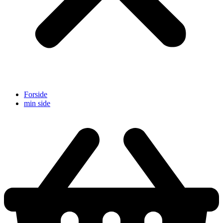
Forside
min side