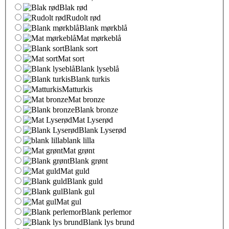
Blak rød
Rudolt rød
Blank mørkblå
Mat mørkeblå
Blank sort
Mat sort
Blank lyseblå
Blank turkis
Matturkis
Mat bronze
Blank bronze
Mat Lyserød
Blank Lyserød
blank lilla
Mat grønt
Blank grønt
Mat guld
Blank guld
Blank gul
Mat gul
Blank perlemor
Blank lys brund