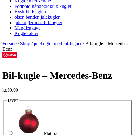
Kugler med kendte
Fodbold-håndboldklub kugler
Byskildt Kuglen
olsen banden julekugler
julekugler med bil-logoer
Mandlengave
Kugleholder
Forside
/
Shop
/
julekugler med bil-logoer
/ Bil-kugle – Mercedes-
Benz
Save
Bil-kugle – Mercedes-Benz
kr.
39,00
fave
*
Mat rød