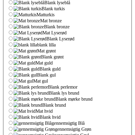
Blank lyseblå
Blank turkis
Matturkis
Mat bronze
Blank bronze
Mat Lyserød
Blank Lyserød
blank lilla
Mat grønt
Blank grønt
Mat guld
Blank guld
Blank gul
Mat gul
Blank perlemor
Blank lys brund
Blank mørke brund
Blank brund
Mat hvid
Blank hvid
gennemsigtig Blå
gennemsigtig Grøn