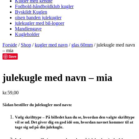
Kugler med kendte
Fodbold-håndboldklub kugler
Byskildt Kuglen
olsen banden julekugler
julekugler med bil-logoer
Mandlengave
Kugleholder
Forside
/
Shop
/
kugler med navn
/
glas 60mm
/ julekugle med navn
– mia
Save
julekugle med navn – mia
kr.
59,00
Sådan bestiller du julekugler med navn:
Vælg skrifttype
– På billedet kan du se, hvordan den valgte skrifttype
vil se ud. Det giver dig en god idé om, hvordan navnet kommer til at
tage sig ud på din julekugle.