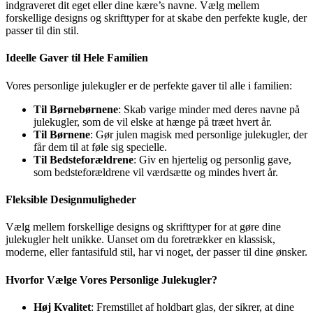
indgraveret dit eget eller dine kære’s navne. Vælg mellem
forskellige designs og skrifttyper for at skabe den perfekte kugle, der
passer til din stil.
Ideelle Gaver til Hele Familien
Vores personlige julekugler er de perfekte gaver til alle i familien:
Til Børnebørnene
: Skab varige minder med deres navne på
julekugler, som de vil elske at hænge på træet hvert år.
Til Børnene
: Gør julen magisk med personlige julekugler, der
får dem til at føle sig specielle.
Til Bedsteforældrene
: Giv en hjertelig og personlig gave,
som bedsteforældrene vil værdsætte og mindes hvert år.
Fleksible Designmuligheder
Vælg mellem forskellige designs og skrifttyper for at gøre dine
julekugler helt unikke. Uanset om du foretrækker en klassisk,
moderne, eller fantasifuld stil, har vi noget, der passer til dine ønsker.
Hvorfor Vælge Vores Personlige Julekugler?
Høj Kvalitet
: Fremstillet af holdbart glas, der sikrer, at dine