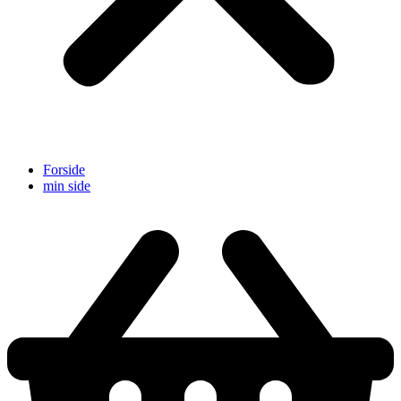
Forside
min side