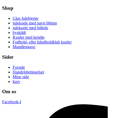
Shop
Glas Julehjerter
julekugle med navn 60mm
julekugle med billede
byskildt
Kugler med kendte
Fodbold- eller håndboldklub kugler
Mandlengave
Sider
Forside
Handelsbetingelser
Mine side
kurv
Om os
Facebook-f