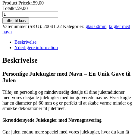
Product Price
kr.
59,00
Total
kr.
59,00
julekugle
med
Tilføj til kurv
navn
Varenummer (SKU):
20041-22
Kategorier:
glas 60mm
,
kugler med
-
navn
mia
antal
Beskrivelse
Yderligere information
Beskrivelse
Personlige Julekugler med Navn – En Unik Gave til
Julen
Tilføj en personlig og mindeværdig detalje til dine juletraditioner
med vores elegante julekugler med indgraverede navne. Hver kugle
har en diameter på 60 mm og er perfekt til at skabe varme minder og
smukke dekorationer til juletræet.
Skræddersyede Julekugler med Navnegravering
Gør julen endnu mere speciel med vores julekugler, hvor du kan få