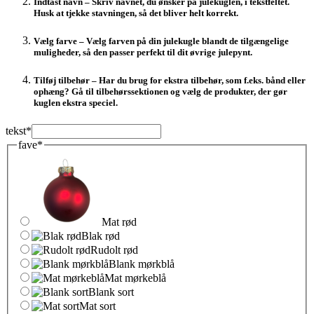
Indtast navn
– Skriv navnet, du ønsker på julekuglen, i tekstfeltet.
Husk at tjekke stavningen, så det bliver helt korrekt.
Vælg farve
– Vælg farven på din julekugle blandt de tilgængelige
muligheder, så den passer perfekt til dit øvrige julepynt.
Tilføj tilbehør
– Har du brug for ekstra tilbehør, som f.eks. bånd eller
ophæng? Gå til tilbehørssektionen og vælg de produkter, der gør
kuglen ekstra speciel.
tekst
*
fave
*
Mat rød
Blak rød
Rudolt rød
Blank mørkblå
Mat mørkeblå
Blank sort
Mat sort