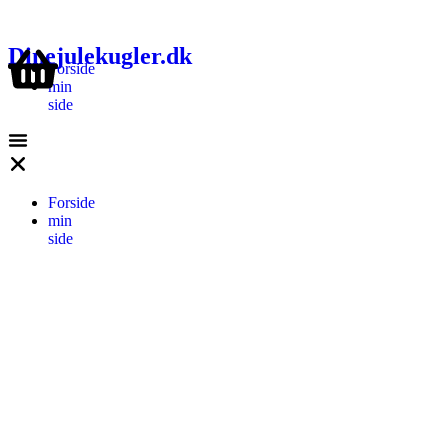
Dinejulekugler.dk
Forside
min
side
Forside
min
side