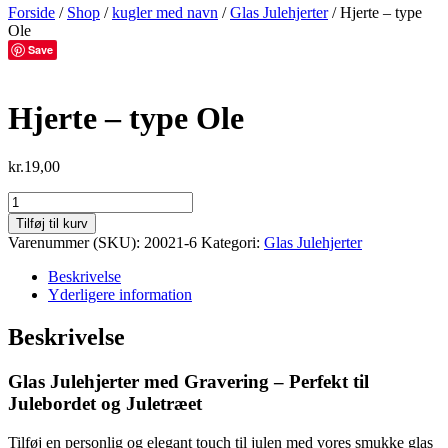
Forside
/
Shop
/
kugler med navn
/
Glas Julehjerter
/ Hjerte – type
Ole
Save
Hjerte – type Ole
kr.
19,00
Tilføj til kurv
Varenummer (SKU):
20021-6
Kategori:
Glas Julehjerter
Beskrivelse
Yderligere information
Beskrivelse
Glas Julehjerter med Gravering – Perfekt til
Julebordet og Juletræet
Tilføj en personlig og elegant touch til julen med vores smukke glas