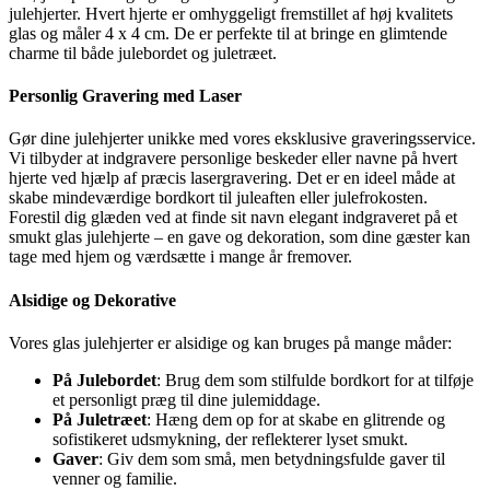
julehjerter. Hvert hjerte er omhyggeligt fremstillet af høj kvalitets
glas og måler 4 x 4 cm. De er perfekte til at bringe en glimtende
charme til både julebordet og juletræet.
Personlig Gravering med Laser
Gør dine julehjerter unikke med vores eksklusive graveringsservice.
Vi tilbyder at indgravere personlige beskeder eller navne på hvert
hjerte ved hjælp af præcis lasergravering. Det er en ideel måde at
skabe mindeværdige bordkort til juleaften eller julefrokosten.
Forestil dig glæden ved at finde sit navn elegant indgraveret på et
smukt glas julehjerte – en gave og dekoration, som dine gæster kan
tage med hjem og værdsætte i mange år fremover.
Alsidige og Dekorative
Vores glas julehjerter er alsidige og kan bruges på mange måder:
På Julebordet
: Brug dem som stilfulde bordkort for at tilføje
et personligt præg til dine julemiddage.
På Juletræet
: Hæng dem op for at skabe en glitrende og
sofistikeret udsmykning, der reflekterer lyset smukt.
Gaver
: Giv dem som små, men betydningsfulde gaver til
venner og familie.