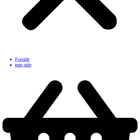
Forside
min side