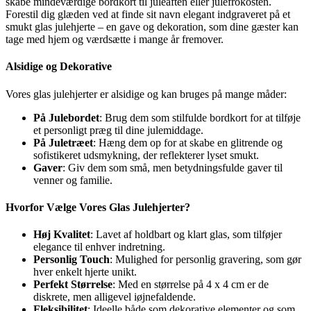
skabe mindeværdige bordkort til juleaften eller julefrokosten.
Forestil dig glæden ved at finde sit navn elegant indgraveret på et
smukt glas julehjerte – en gave og dekoration, som dine gæster kan
tage med hjem og værdsætte i mange år fremover.
Alsidige og Dekorative
Vores glas julehjerter er alsidige og kan bruges på mange måder:
På Julebordet
: Brug dem som stilfulde bordkort for at tilføje
et personligt præg til dine julemiddage.
På Juletræet
: Hæng dem op for at skabe en glitrende og
sofistikeret udsmykning, der reflekterer lyset smukt.
Gaver
: Giv dem som små, men betydningsfulde gaver til
venner og familie.
Hvorfor Vælge Vores Glas Julehjerter?
Høj Kvalitet
: Lavet af holdbart og klart glas, som tilføjer
elegance til enhver indretning.
Personlig Touch
: Mulighed for personlig gravering, som gør
hver enkelt hjerte unikt.
Perfekt Størrelse
: Med en størrelse på 4 x 4 cm er de
diskrete, men alligevel iøjnefaldende.
Fleksibilitet
: Ideelle både som dekorative elementer og som