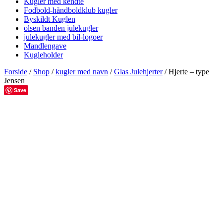
Kugler med kendte
Fodbold-håndboldklub kugler
Byskildt Kuglen
olsen banden julekugler
julekugler med bil-logoer
Mandlengave
Kugleholder
Forside
/
Shop
/
kugler med navn
/
Glas Julehjerter
/ Hjerte – type
Jensen
Save